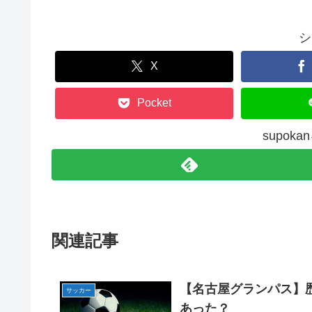
シ
X
Pocket
supok
関連記事
【名古屋グランパス】
サッカー
あった？