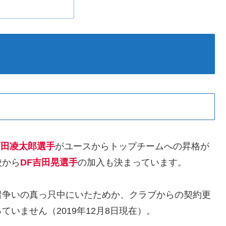
石田凌太郎選手
がユースからトップチームへの昇格が
校から
DF吉田晃選手
の加入も決まっています。
留争いの真っ只中にいたためか、クラブからの契約更
いません（2019年12月8日現在）。