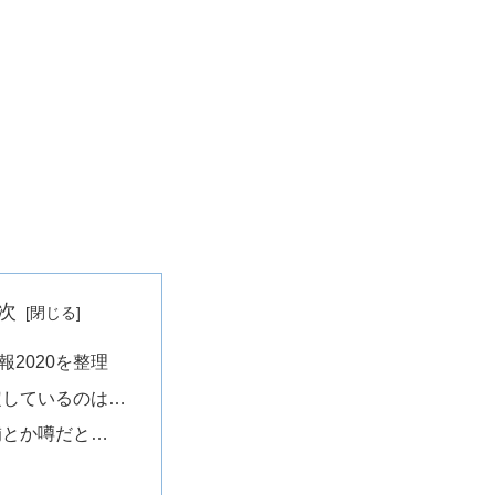
次
報2020を整理
定しているのは…
補とか噂だと…