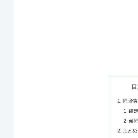
目
補強情
確
候
まとめ