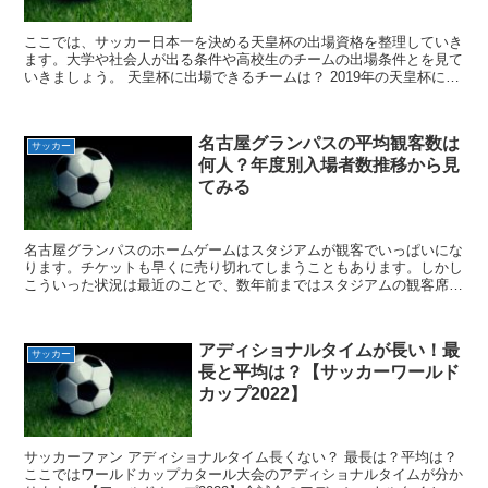
ここでは、サッカー日本一を決める天皇杯の出場資格を整理していき
ます。大学や社会人が出る条件や高校生のチームの出場条件とを見て
いきましょう。 天皇杯に出場できるチームは？ 2019年の天皇杯に出
場したチームは88チームとなっています。 内訳は...
名古屋グランパスの平均観客数は
サッカー
何人？年度別入場者数推移から見
てみる
名古屋グランパスのホームゲームはスタジアムが観客でいっぱいにな
ります。チケットも早くに売り切れてしまうこともあります。しかし
こういった状況は最近のことで、数年前まではスタジアムの観客席に
は余裕があることが珍しくありませんでした。 ではなぜ今...
アディショナルタイムが長い！最
サッカー
長と平均は？【サッカーワールド
カップ2022】
サッカーファン アディショナルタイム長くない？ 最長は？平均は？
ここではワールドカップカタール大会のアディショナルタイムが分か