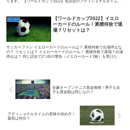
ります。 【ワールドカップ2022】全試合のアディショナルタイム一
覧 FIFAワールドカップカタール2022で話...
【ワールドカップ2022】イエロ
サッカー
ーカードのルール！累積何枚で退
場？リセットは？
サッカーファン イエローカードのルールは？ 累積何枚で出場停止な
の？ リセットは？ イエローカードのルール！ 累積何枚で退場？出場
停止は？ 同じ試合で2つ目の警告（イエローカード2枚）を受けた場
合、退場となります。 また累積2枚で1試合の出...
全豪オープンテニス賞金推移！男子も女
子も賞金額は同じなの？
アディショナルタイムの意味や決め方！
最長は何分？