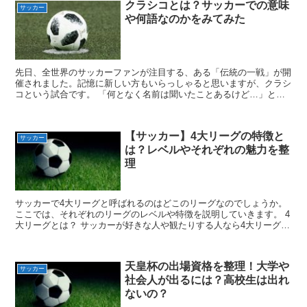
クラシコとは？サッカーでの意味
サッカー
や何語なのかをみてみた
先日、全世界のサッカーファンが注目する、ある「伝統の一戦」が開
催されました。記憶に新しい方もいらっしゃると思いますが、クラシ
コという試合です。 「何となく名前は聞いたことあるけど…」と、
よくわからないままニュースなどを眺めていた方も多いので...
【サッカー】4大リーグの特徴と
サッカー
は？レベルやそれぞれの魅力を整
理
サッカーで4大リーグと呼ばれるのはどこのリーグなのでしょうか。
ここでは、それぞれのリーグのレベルや特徴を説明していきます。 4
大リーグとは？ サッカーが好きな人や観たりする人なら4大リーグと
いう言葉を聞いたことがあると思います。 4大リーグ...
天皇杯の出場資格を整理！大学や
サッカー
社会人が出るには？高校生は出れ
ないの？