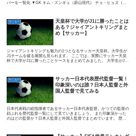
バーを一覧化 ▼GK キム・スンギュ（蔚山現代） チョ・ヒョヌ（大
邱FC） ク・ソンユン（北海道コンサドーレ札...
天皇杯で大学がJ1に勝ったことは
サッカー
ある？ジャイアントキリングまと
め【サッカー】
ジャイアントキリングも魅力の1つとなるサッカー天皇杯。大学生が
J1チームを破る展開も見られます。 ここでは、実際にサッカー天皇
杯で大学がJ1に勝ったことケースをまとめてみました。 大学生がJ1
に勝ったことってあるの？ プロとアマチュアチーム...
サッカー日本代表歴代監督一覧！
サッカー
印象深いのは誰？日本人監督と外
国人監督で見てみる
日本代表戦の総指揮者であるサッカー日本代表監督。かつての監督の
顔ぶれを歴代監督一覧にして見ていきましょう。 また印象深かった
のはどの監督か？日本人監督と外国人監督でまとめています。 歴代
日本代表監督一覧 日本代表監督はJリーグ創設以降にプロ...