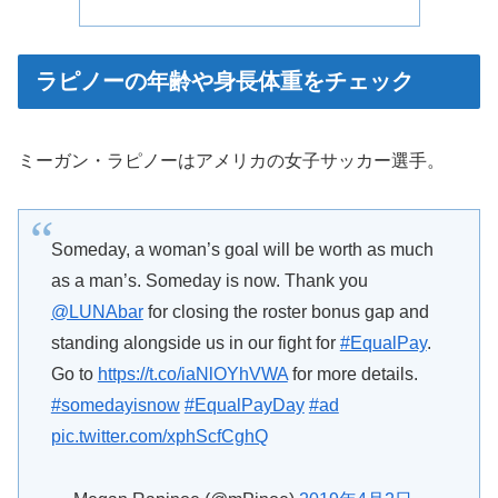
ラピノーの年齢や身長体重をチェック
ミーガン・ラピノーはアメリカの女子サッカー選手。
Someday, a woman’s goal will be worth as much
as a man’s. Someday is now. Thank you
@LUNAbar
for closing the roster bonus gap and
standing alongside us in our fight for
#EqualPay
.
Go to
https://t.co/iaNlOYhVWA
for more details.
#somedayisnow
#EqualPayDay
#ad
pic.twitter.com/xphScfCghQ