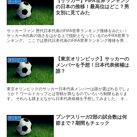
【サッカー】FIFA世界ランキング
サッカー
の日本の推移！最高位はどこ？男
女別に見てみた
サッカーファン 歴代日本代表のFIFA世界ランキング推移をみたい！
サッカーA代表の強さをはかる上で指針となっているのがFIFA世界ラ
ンキング。 ここでは歴代日本代表のFIFA世界ランキング推移を男女
別にまとめながら最高位や最低位の時期と理...
【東京オリンピック】サッカーの
オリンピック
メンバーを予想！日本代表候補は
誰？
東京オリンピックのサッカー日本代表メンバーは誰が選ばれるでしょ
うか？ ワールドカップとは管轄が異なるのでいろいろ制限もありま
す。 それらも踏まえながら日本代表候補を予想してみました。 オリ
ンピックには年齢制限があるよ オリンピックの男子サッ...
ブンデスリーガ2部の試合数は何
サッカー
節まで？期間もチェック