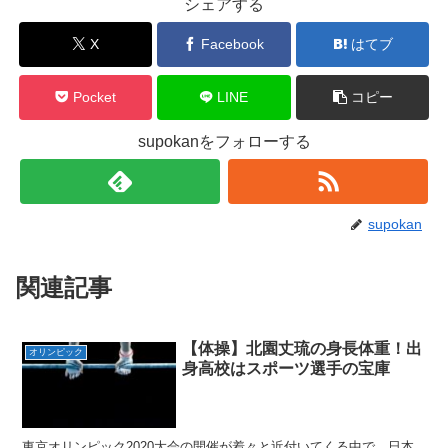
シェアする
X
Facebook
はてブ
Pocket
LINE
コピー
supokanをフォローする
supokan
関連記事
【体操】北園丈琉の身長体重！出
オリンピック
身高校はスポーツ選手の宝庫
東京オリンピック2020大会の開催が着々と近付いてくる中で、日本