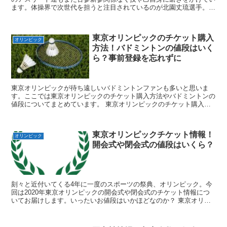
ます。体操界で次世代を担うと注目されているのが北園丈琉選手。最
年少14歳で日本代表強化合宿にも参加した北園丈琉選手...
東京オリンピックのチケット購入
オリンピック
方法！バドミントンの値段はいく
ら？事前登録を忘れずに
東京オリンピックが待ち遠しいバドミントンファンも多いと思いま
す。ここでは東京オリンピックのチケット購入方法やバドミントンの
値段についてまとめています。 東京オリンピックのチケット購入方
法を確認！チケットの販売や受取はいつから？ 東京オリンピ...
東京オリンピックチケット情報！
オリンピック
開会式や閉会式の値段はいくら？
刻々と近付いてくる4年に一度のスポーツの祭典、オリンピック。今
回は2020年東京オリンピックの開会式や閉会式のチケット情報につ
いてお届けします。いったいお値段はいかほどなのか？ 東京オリン
ピックの開会式・閉会式の日程は? マラソンや水泳、体...