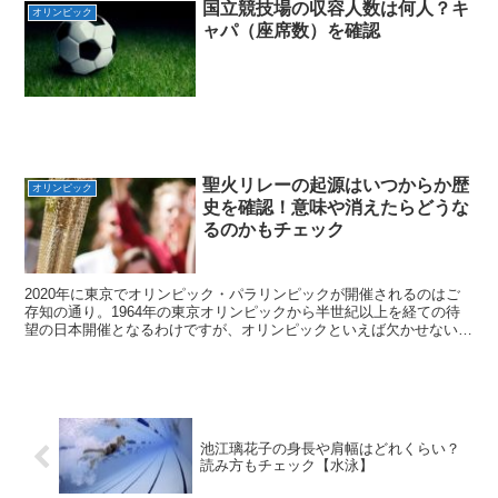
国立競技場の収容人数は何人？キ
オリンピック
ャパ（座席数）を確認
聖火リレーの起源はいつからか歴
オリンピック
史を確認！意味や消えたらどうな
るのかもチェック
2020年に東京でオリンピック・パラリンピックが開催されるのはご
存知の通り。1964年の東京オリンピックから半世紀以上を経ての待
望の日本開催となるわけですが、オリンピックといえば欠かせないの
が聖火でしょう。オリンピックの象徴として開催期間中...
池江璃花子の身長や肩幅はどれくらい？
読み方もチェック【水泳】