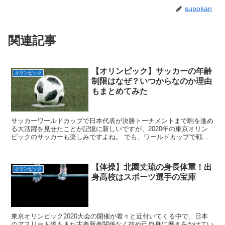
supokan
関連記事
【オリンピック】サッカーの年齢
オリンピック
制限はなぜ？いつからなのか理由
もまとめてみた
サッカーワールドカップで日本代表が決勝トーナメントまで駒を進め
る大活躍を見せたことが記憶に新しいですが、2020年の東京オリン
ピックのサッカーも楽しみですよね。 でも、ワールドカップで戦う
メンバーと東京オリンピックで戦うメンバーが異なること...
【体操】北園丈琉の身長体重！出
オリンピック
身高校はスポーツ選手の宝庫
東京オリンピック2020大会の開催が着々と近付いてくる中で、日本
のアスリート達もまた古参新参関係なく技や己自身に磨きをかけてい