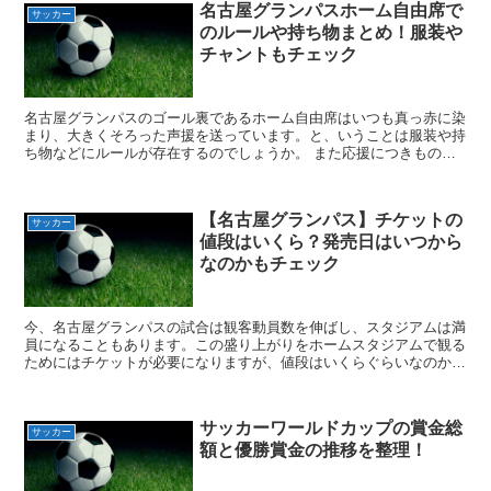
名古屋グランパスホーム自由席で
サッカー
のルールや持ち物まとめ！服装や
チャントもチェック
名古屋グランパスのゴール裏であるホーム自由席はいつも真っ赤に染
まり、大きくそろった声援を送っています。と、いうことは服装や持
ち物などにルールが存在するのでしょうか。 また応援につきものの
チャントといわれる応援歌があります。チャントとはどんな...
【名古屋グランパス】チケットの
サッカー
値段はいくら？発売日はいつから
なのかもチェック
今、名古屋グランパスの試合は観客動員数を伸ばし、スタジアムは満
員になることもあります。この盛り上がりをホームスタジアムで観る
ためにはチケットが必要になりますが、値段はいくらぐらいなのか、
発売日はいつからなのか、買い方はどうすればいいのかまと...
サッカーワールドカップの賞金総
サッカー
額と優勝賞金の推移を整理！