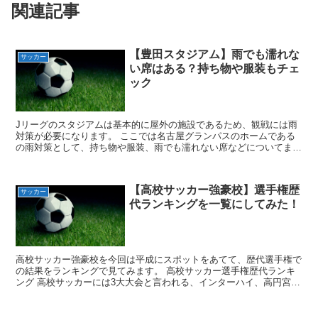
関連記事
【豊田スタジアム】雨でも濡れな
サッカー
い席はある？持ち物や服装もチェ
ック
Jリーグのスタジアムは基本的に屋外の施設であるため、観戦には雨
対策が必要になります。 ここでは名古屋グランパスのホームである
の雨対策として、持ち物や服装、雨でも濡れない席などについてまと
めています。雨の日でもしっかり対策をして快適に観戦しま...
【高校サッカー強豪校】選手権歴
サッカー
代ランキングを一覧にしてみた！
高校サッカー強豪校を今回は平成にスポットをあてて、歴代選手権で
の結果をランキングで見てみます。 高校サッカー選手権歴代ランキ
ング 高校サッカーには3大大会と言われる、インターハイ、高円宮
杯、選手権があります。 今回はその中でも注目度が高い選...